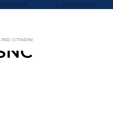
9) 0187 598 080
ASSOCIATI ONLINE
PER I CITTADINI
SNC