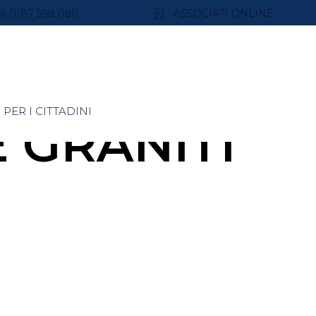
9) 0187 598 080
ASSOCIATI ONLINE
PER I CITTADINI
 GRANITI