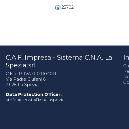
Category
23702

C.A.F. Impresa - Sistema C.N.A. La
In
Spezia srl
Ch
Pe
C.F. e P. IVA 01091040111
N
Via Padre Giuliani 6
Co
19125 La Spezia
Data Protection Officer:
stefania.costa@cnalaspezia.it