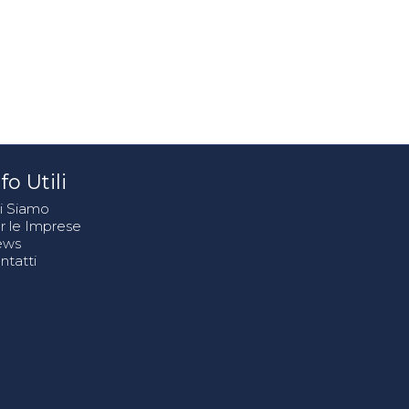
fo Utili
i Siamo
r le Imprese
ews
ntatti