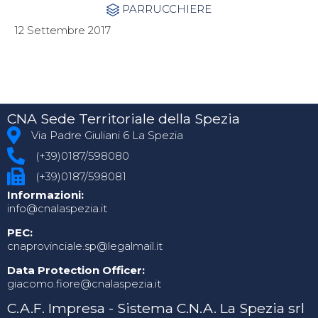
Category
PARRUCCHIERE

12 Settembre 2017
CNA Sede Territoriale della Spezia
Via Padre Giuliani 6 La Spezia
(+39)0187/598080
(+39)0187/598081
Informazioni:
info@cnalaspezia.it
PEC:
cnaprovinciale.sp@legalmail.it
Data Protection Officer:
giacomo.fiore@cnalaspezia.it
C.A.F. Impresa - Sistema C.N.A. La Spezia srl