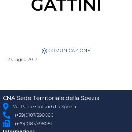
GATTINI
Category
COMUNICAZIONE

12 Giugno 2017
CNA Sede Territoriale della Spezia
Via Padre Giuliani 6 La Spezia
(+39)0187/598080
(+39)0187/598081
Informazioni: