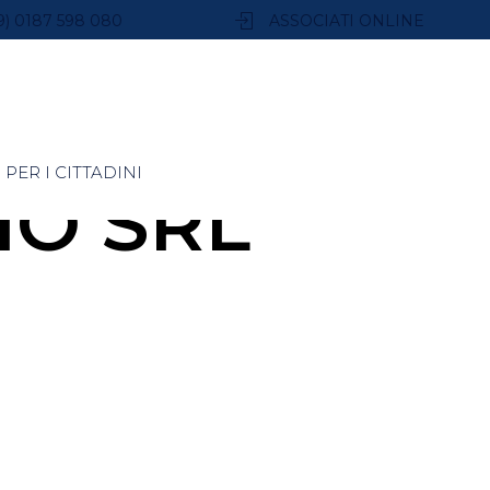
9) 0187 598 080
ASSOCIATI ONLINE
PER I CITTADINI
IO SRL