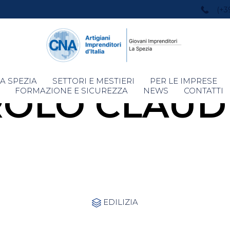
(+3
Skip
A SPEZIA
SETTORI E MESTIERI
PER LE IMPRESE
OLO CLAUD
to
FORMAZIONE E SICUREZZA
NEWS
CONTATTI
content
Category
EDILIZIA
