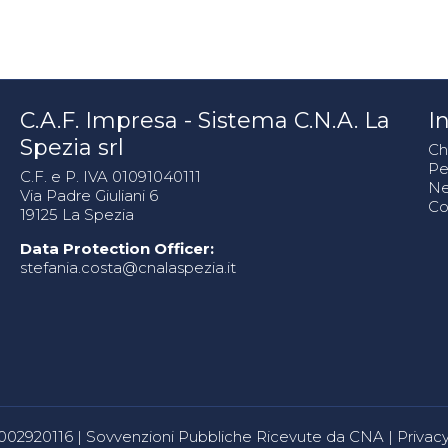
C.A.F. Impresa - Sistema C.N.A. La
In
Spezia srl
Ch
Pe
C.F. e P. IVA 01091040111
N
Via Padre Giuliani 6
Co
19125 La Spezia
Data Protection Officer:
stefania.costa@cnalaspezia.it
80002920116 |
Sovvenzioni Pubbliche Ricevute da CNA
|
Privacy