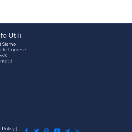
fo Utili
i Siamo
r le Imprese
ews
ntatti
 Policy
|