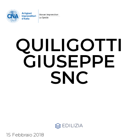
QUILIGOTTI
GIUSEPPE
SNC
Category
EDILIZIA

15 Febbraio 2018