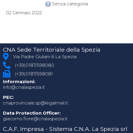
Category
Senza categoria

02 Gennaio 2022
CNA Sede Territoriale della Spezia
Via Padre Giuliani 6 La Spezia
(+39)0187/598080
(+39)0187/598081
Informazioni:
info@cnalaspezia.it
PEC:
cnaprovinciale.sp@legalmail.it
Data Protection Officer:
giacomo.fiore@cnalaspezia.it
C.A.F. Impresa - Sistema C.N.A. La Spezia srl