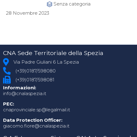
Category
Senza categoria

28 Novembre 2023
CNA Sede Territoriale della Spezia
Via Padre Giuliani 6 La Spezia
(+39)0187/598080
(+39)0187/598081
Informazioni:
info@cnalaspezia.it
PEC:
cnaprovinciale.sp@legalmail.it
Data Protection Officer:
giacomo.fiore@cnalaspezia.it