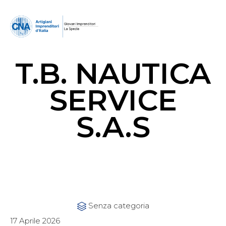
T.B. NAUTICA
SERVICE
S.A.S
Category
Senza categoria

17 Aprile 2026