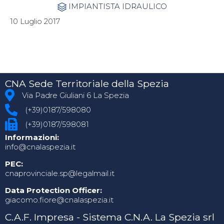
Category
IMPIANTISTA IDRAULICO

10 Luglio 2017
CNA Sede Territoriale della Spezia
Via Padre Giuliani 6 La Spezia
(+39)0187/598080
(+39)0187/598081
Informazioni:
info@cnalaspezia.it
PEC:
cnaprovinciale.sp@legalmail.it
Data Protection Officer:
giacomo.fiore@cnalaspezia.it
C.A.F. Impresa - Sistema C.N.A. La Spezia srl