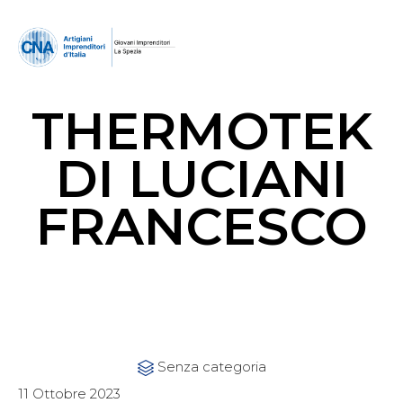
THERMOTEK
DI LUCIANI
FRANCESCO
Category
Senza categoria

11 Ottobre 2023