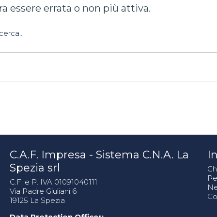
 essere errata o non più attiva.
erca...
C.A.F. Impresa - Sistema C.N.A. La
In
Spezia srl
Ch
Pe
C.F. e P. IVA 01091040111
N
Via Padre Giuliani 6
Co
19125 La Spezia
Data Protection Officer: