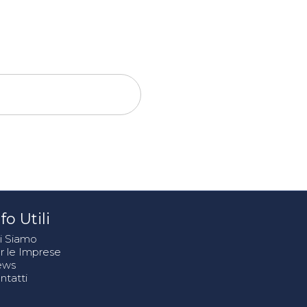
fo Utili
i Siamo
r le Imprese
ews
ntatti