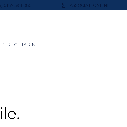
9) 0187 598 080
ASSOCIATI ONLINE
PER I CITTADINI
le.