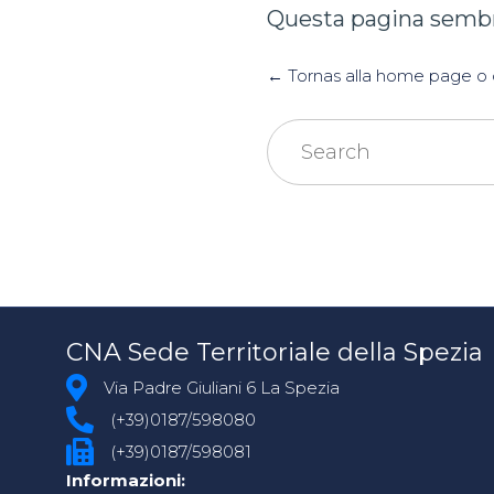
Questa pagina sembra
← Tornas alla home page o c
Search
for:
CNA Sede Territoriale della Spezia
Via Padre Giuliani 6 La Spezia
(+39)0187/598080
(+39)0187/598081
Informazioni: