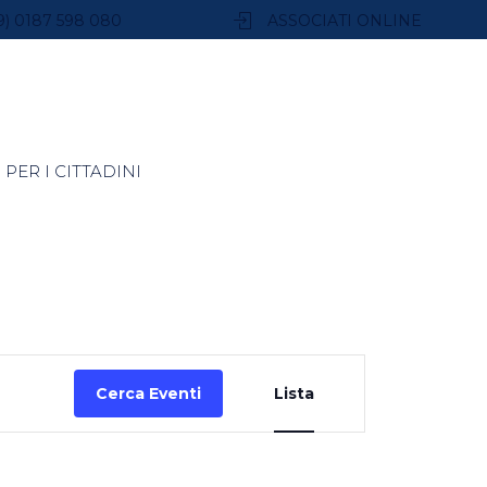
9) 0187 598 080
ASSOCIATI ONLINE
PER I CITTADINI
Evento
Cerca Eventi
Lista
Viste
Navigazione