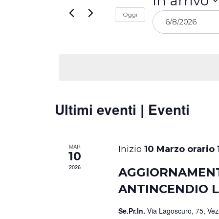
e
In arrivo
Parola
Seleziona
Chiave.
Oggi
viste
la
data.
Navigazione
Ultimi eventi | Eventi
MAR
10 Marzo orario 
10
2026
AGGIORNAMEN
ANTINCENDIO L
Se.Pr.In.
Via Lagoscuro, 75, Ve