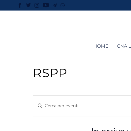
HOME
CNA L
RSPP
Eventi
Inserisci
Parola
Ricerca
Chiave.
Cerca
Eventi
per