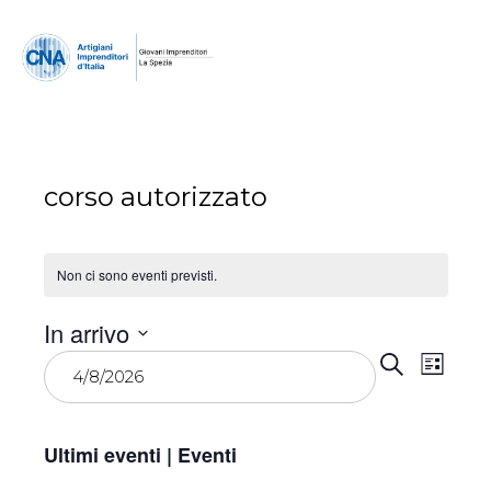
corso autorizzato
Non ci sono eventi previsti.
In arrivo
Event
Eve
Seleziona
Cerca
Lista
la
Vist
Ricer
data.
Navi
e
Ultimi eventi | Eventi
viste