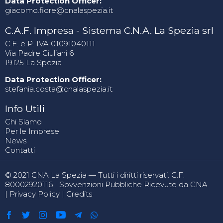
Data Protection Officer:
giacomo.fiore@cnalaspezia.it
C.A.F. Impresa - Sistema C.N.A. La Spezia srl
C.F. e P. IVA 01091040111
Via Padre Giuliani 6
19125 La Spezia
Data Protection Officer:
stefania.costa@cnalaspezia.it
Info Utili
Chi Siamo
Per le Imprese
News
Contatti
© 2021 CNA La Spezia — Tutti i diritti riservati. C.F.
80002920116 |
Sovvenzioni Pubbliche Ricevute da CNA
|
Privacy Policy
|
Credits