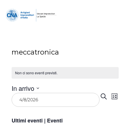
meccatronica
Non ci sono eventi previsti.
In arrivo
Event
Eve
Seleziona
Cerca
Lista
la
Vist
Ricer
data.
Navi
e
Ultimi eventi | Eventi
viste