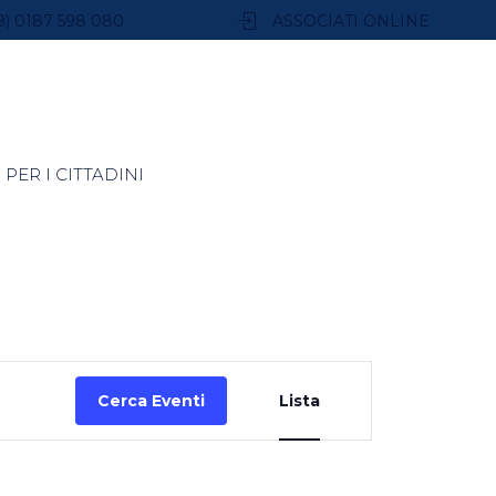
9) 0187 598 080
ASSOCIATI ONLINE
PER I CITTADINI
Evento
Cerca Eventi
Lista
Viste
Navigazione