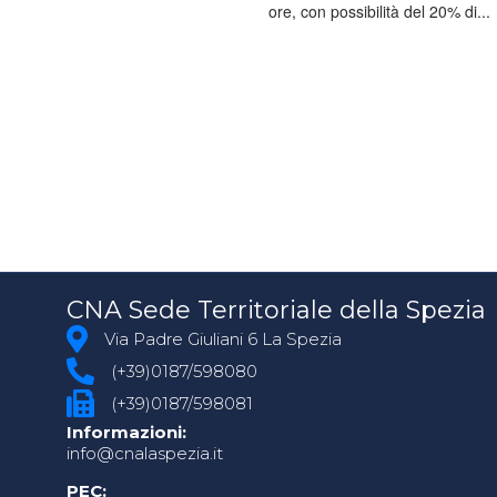
ore, con possibilità del 20% di...
CNA Sede Territoriale della Spezia
Via Padre Giuliani 6 La Spezia
(+39)0187/598080
(+39)0187/598081
Informazioni:
info@cnalaspezia.it
PEC: