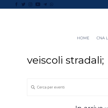
HOME
CNA L
veiscoli stradali;
Eventi
Inserisci
Parola
Ricerca
Chiave.
Cerca
Eventi
per