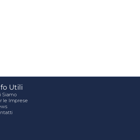
fo Utili
i Siamo
r le Imprese
ews
ntatti