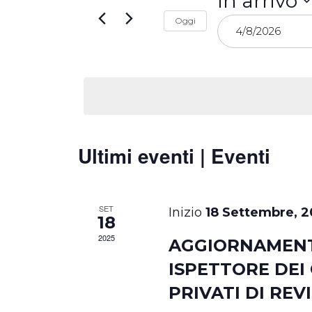
e
In arrivo
Parola
Seleziona
Chiave.
Oggi
viste
la
data.
Navigazione
Ultimi eventi | Eventi
SET
18 Settembre, 2
18
2025
AGGIORNAMENT
ISPETTORE DEI
PRIVATI DI REV