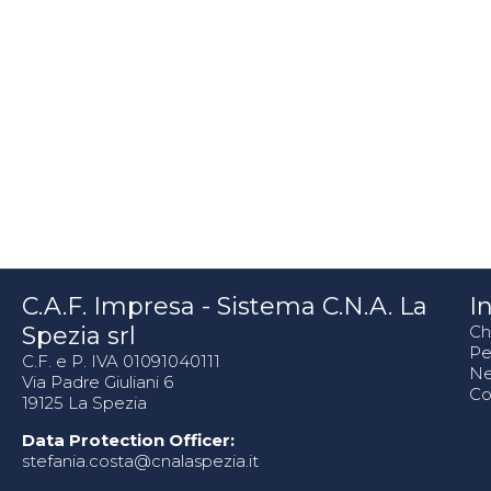
C.A.F. Impresa - Sistema C.N.A. La
In
Spezia srl
Ch
Pe
C.F. e P. IVA 01091040111
N
Via Padre Giuliani 6
Co
19125 La Spezia
Data Protection Officer:
stefania.costa@cnalaspezia.it