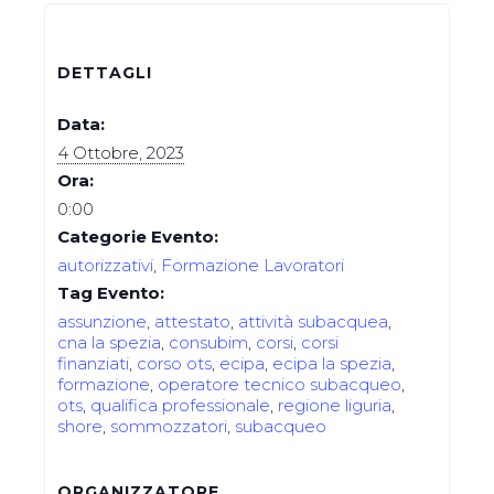
DETTAGLI
Data:
4 Ottobre, 2023
Ora:
0:00
Categorie Evento:
autorizzativi
,
Formazione Lavoratori
Tag Evento:
assunzione
,
attestato
,
attività subacquea
,
cna la spezia
,
consubim
,
corsi
,
corsi
finanziati
,
corso ots
,
ecipa
,
ecipa la spezia
,
formazione
,
operatore tecnico subacqueo
,
ots
,
qualifica professionale
,
regione liguria
,
shore
,
sommozzatori
,
subacqueo
ORGANIZZATORE