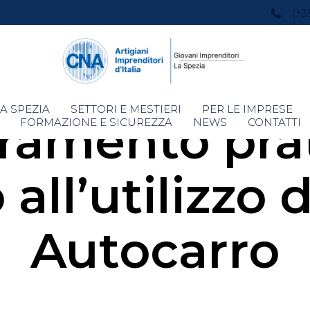
(+3
Skip
A SPEZIA
SETTORI E MESTIERI
PER LE IMPRESE
ramento prat
to
FORMAZIONE E SICUREZZA
NEWS
CONTATTI
content
all’utilizzo 
Autocarro