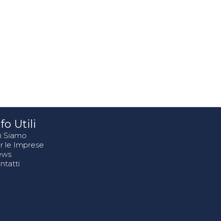
fo Utili
i Siamo
r le Imprese
ews
ntatti