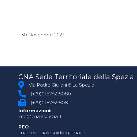
30 Novembre 2023
CNA Sede Territoriale della Spezia
Via Padre Giuliani 6 La Spezia
(+39)0187/598080
(+39)0187/598081
Informazioni:
info@cnalaspezia.it
PEC:
cnaprovinciale.sp@legalmail.it