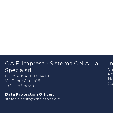
C.A.F. Impresa - Sistema C.N.A. La
In
Spezia srl
Ch
Pe
C.F. e P. IVA 01091040111
N
Via Padre Giuliani 6
Co
19125 La Spezia
Data Protection Officer:
stefania.costa@cnalaspezia.it