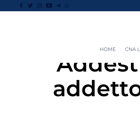
HOME
CNA L
Addest
addetto 