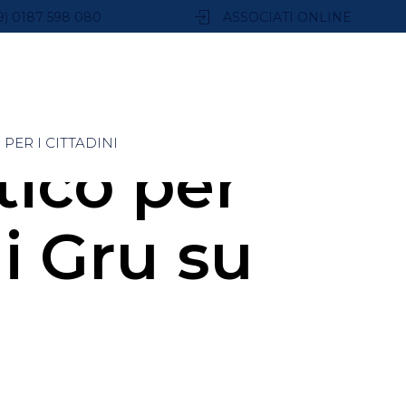
9) 0187 598 080
ASSOCIATI ONLINE
PER I CITTADINI
ico per
di Gru su