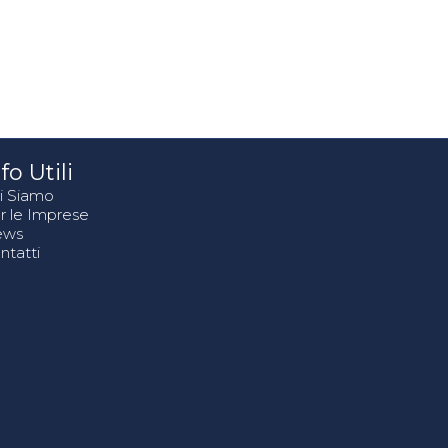
fo Utili
i Siamo
r le Imprese
ews
ntatti