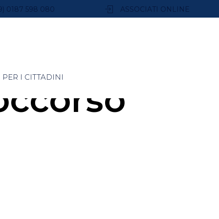
9) 0187 598 080
ASSOCIATI ONLINE
PER I CITTADINI
occorso