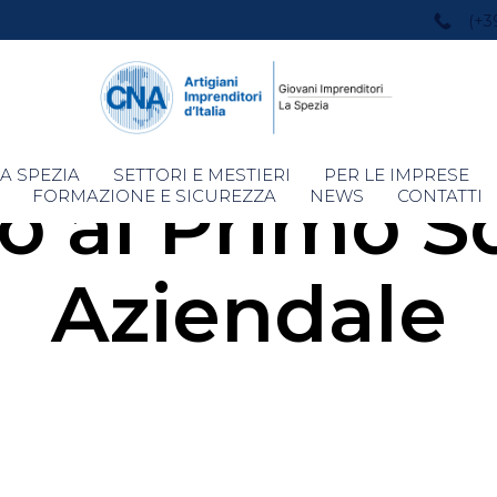
(+3
Skip
A SPEZIA
SETTORI E MESTIERI
PER LE IMPRESE
o al Primo S
to
FORMAZIONE E SICUREZZA
NEWS
CONTATTI
content
Aziendale