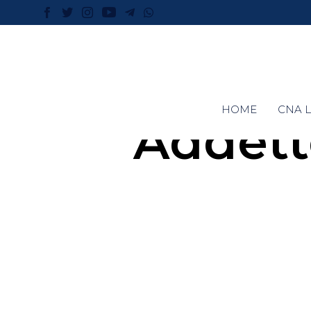
HOME
CNA L
Addett