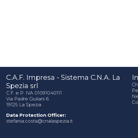
C.A.F. Impresa - Sistema C.N.A. La
In
Spezia srl
Ch
Pe
C.F. e P. IVA 01091040111
N
Via Padre Giuliani 6
Co
19125 La Spezia
Data Protection Officer:
stefania.costa@cnalaspezia.it