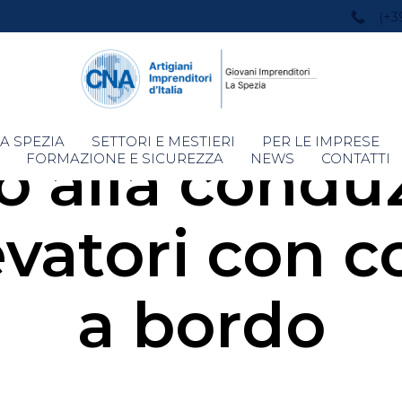
(+3
Skip
A SPEZIA
SETTORI E MESTIERI
PER LE IMPRESE
 alla condu
to
FORMAZIONE E SICUREZZA
NEWS
CONTATTI
content
levatori con
a bordo