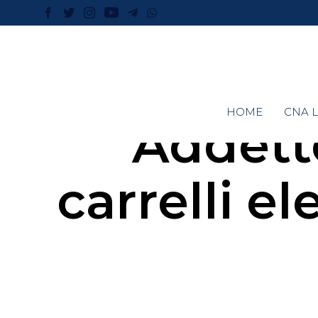
HOME
CNA L
Addetto
carrelli e