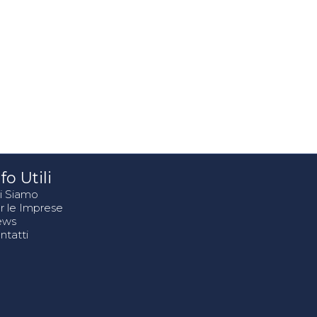
fo Utili
i Siamo
r le Imprese
ews
ntatti