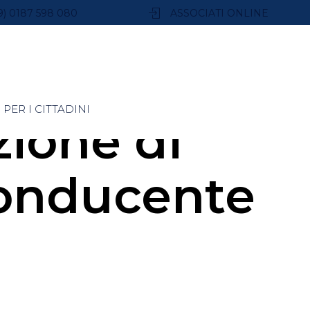
9) 0187 598 080
ASSOCIATI ONLINE
PER I CITTADINI
zione di
 conducente