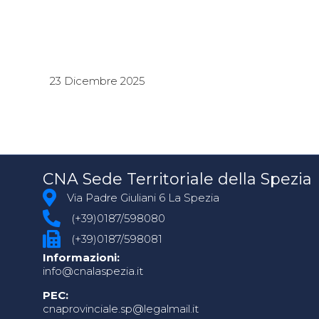
23 Dicembre 2025
CNA Sede Territoriale della Spezia
Via Padre Giuliani 6 La Spezia
(+39)0187/598080
(+39)0187/598081
Informazioni:
info@cnalaspezia.it
PEC:
cnaprovinciale.sp@legalmail.it