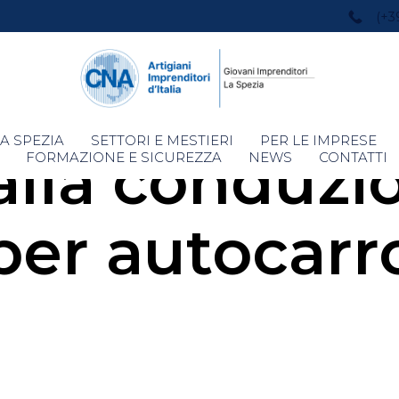
(+3
Skip
A SPEZIA
SETTORI E MESTIERI
PER LE IMPRESE
alla conduzio
to
FORMAZIONE E SICUREZZA
NEWS
CONTATTI
content
per autocarr