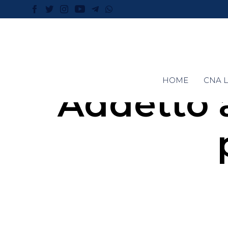
HOME
CNA L
Addetto 