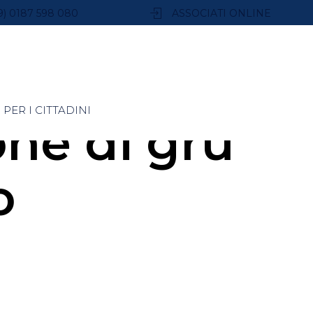
9) 0187 598 080
ASSOCIATI ONLINE
PER I CITTADINI
ne di gru
o