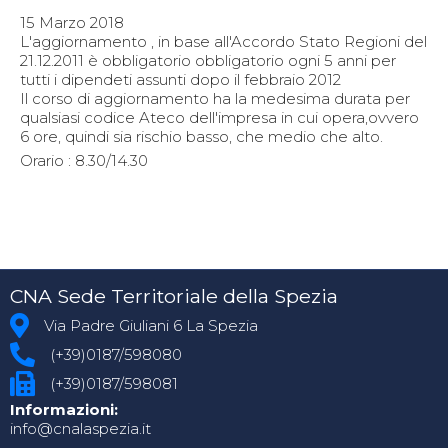
15 Marzo 2018
L'aggiornamento , in base all'Accordo Stato Regioni del
21.12.2011 è obbligatorio obbligatorio ogni 5 anni per
tutti i dipendeti assunti dopo il febbraio 2012
Il corso di aggiornamento ha la medesima durata per
qualsiasi codice Ateco dell'impresa in cui opera,ovvero
6 ore, quindi sia rischio basso, che medio che alto.
Orario : 8.30/14.30
CNA Sede Territoriale della Spezia
Via Padre Giuliani 6 La Spezia
(+39)0187/598080
(+39)0187/598081
Informazioni:
info@cnalaspezia.it