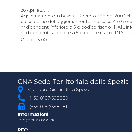
26 Aprile 2017
Aggiornamento in base al Decreto 388 del 2003 ch
corso come dell'aggiornamento , nel caso 4 o 6 ore,
nr dipendenti inferiore a 5 e codice rischio INAIL inf
nr dipendenti superiore a 5 e codice rischio INAIL su
Orario: 15.00
CNA Sede Territoriale della Spezia
Via Padre Giuliani 6 La Spezia
(+39)0187/598080
(+39)0187/598081
Informazioni:
info@cnalaspezia.it
PEC: