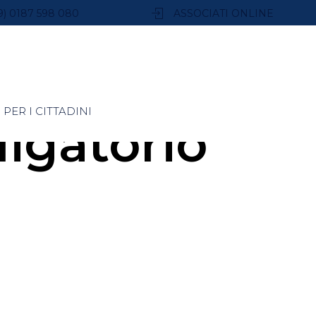
9) 0187 598 080
ASSOCIATI ONLINE
PER I CITTADINI
igatorio