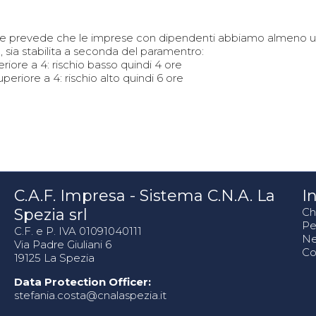
e prevede che le imprese con dipendenti abbiamo almeno un 
 sia stabilita a seconda del paramentro:
eriore a 4: rischio basso quindi 4 ore
periore a 4: rischio alto quindi 6 ore
C.A.F. Impresa - Sistema C.N.A. La
In
Spezia srl
Ch
Pe
C.F. e P. IVA 01091040111
N
Via Padre Giuliani 6
Co
19125 La Spezia
Data Protection Officer:
stefania.costa@cnalaspezia.it