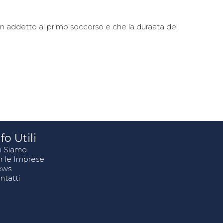
addetto al primo soccorso e che la duraata del
fo Utili
i Siamo
r le Imprese
ews
ntatti