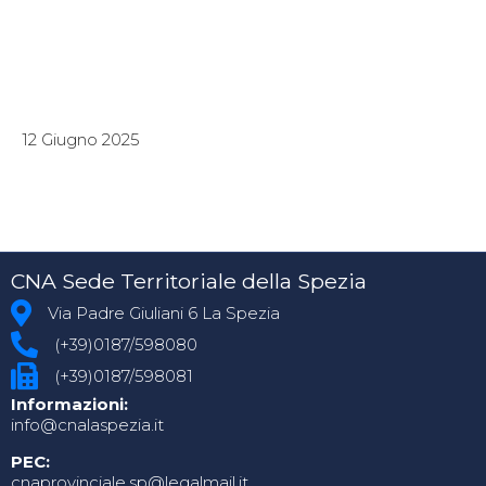
12 Giugno 2025
CNA Sede Territoriale della Spezia
Via Padre Giuliani 6 La Spezia
(+39)0187/598080
(+39)0187/598081
Informazioni:
info@cnalaspezia.it
PEC:
cnaprovinciale.sp@legalmail.it