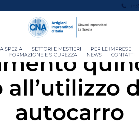
(+3
Skip
A SPEZIA
SETTORI E MESTIERI
PER LE IMPRESE
amento quin
to
FORMAZIONE E SICUREZZA
NEWS
CONTATTI
content
all’utilizzo 
autocarro