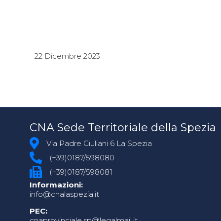
22 Dicembre 2023
CNA Sede Territoriale della Spezia
Via Padre Giuliani 6 La Spezia
(+39)0187/598080
(+39)0187/598081
Informazioni:
info@cnalaspezia.it
PEC:
cnaprovinciale.sp@legalmail.it