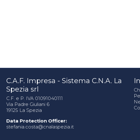
C.A.F. Impresa - Sistema C.N.A. La
In
Spezia srl
Ch
Pe
C.F. e P. IVA 01091040111
N
Via Padre Giuliani 6
Co
19125 La Spezia
Data Protection Officer:
stefania.costa@cnalaspezia.it