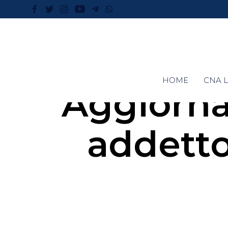
HOME
CNA L
Aggiorn
addetto 