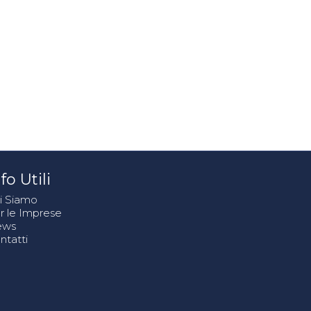
fo Utili
i Siamo
r le Imprese
ews
ntatti