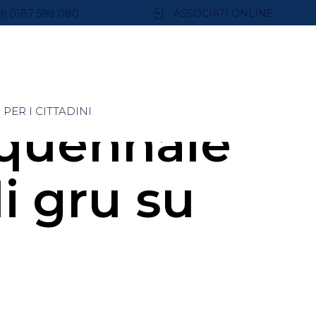
9) 0187 598 080
ASSOCIATI ONLINE
PER I CITTADINI
quennale
di gru su