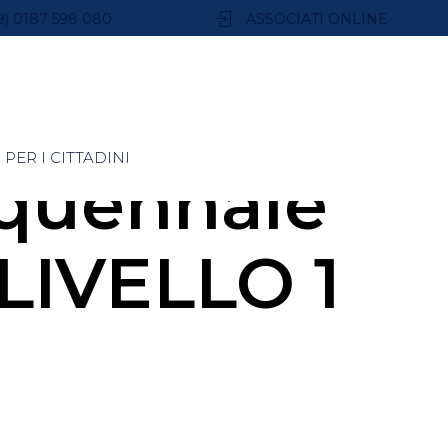
9) 0187 598 080
ASSOCIATI ONLINE
PER I CITTADINI
quennale
LIVELLO 1