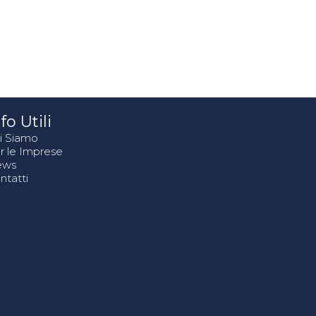
fo Utili
i Siamo
r le Imprese
ews
ntatti