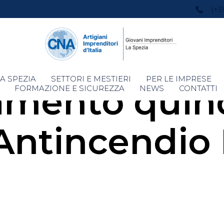
(+3
Skip
A SPEZIA
SETTORI E MESTIERI
PER LE IMPRESE
amento quin
to
FORMAZIONE E SICUREZZA
NEWS
CONTATTI
content
Antincendio 