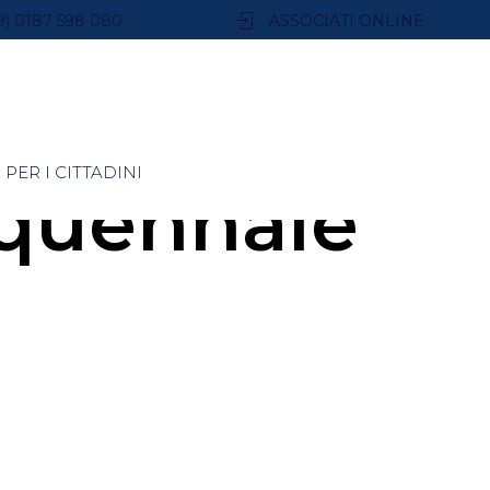
9) 0187 598 080
ASSOCIATI ONLINE
PER I CITTADINI
quennale