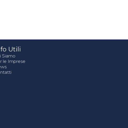
fo Utili
i Siamo
r le Imprese
ews
ntatti