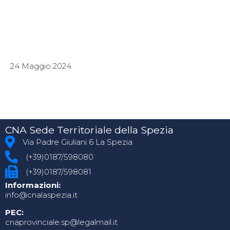
24 Maggio 2024
CNA Sede Territoriale della Spezia
Via Padre Giuliani 6 La Spezia
(+39)0187/598080
(+39)0187/598081
Informazioni:
info@cnalaspezia.it
PEC:
cnaprovinciale.sp@legalmail.it