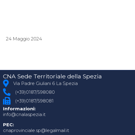
24 Maggio 2024
CNA Sede Territoriale della Spezia
Via Padre Giuliani 6 La Spezia
(+39)0187/598080
(+39)0187/598081
Informazioni:
info@cnalaspezia.it
PEC:
cnaprovinciale.sp@legalmail.it