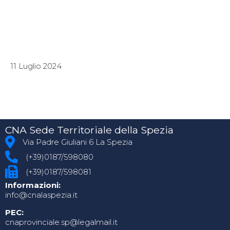
11 Luglio 2024
CNA Sede Territoriale della Spezia
Via Padre Giuliani 6 La Spezia
(+39)0187/598080
(+39)0187/598081
Informazioni:
info@cnalaspezia.it
PEC:
cnaprovinciale.sp@legalmail.it