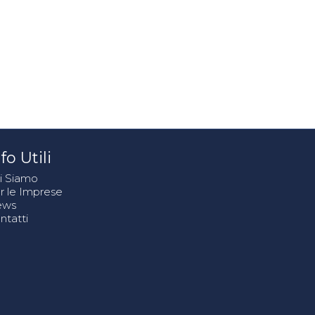
fo Utili
i Siamo
r le Imprese
ews
ntatti