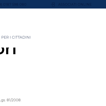
9) 0187 598 080
ASSOCIATI ONLINE
PER I CITTADINI
ori
Lgs. 81/2008.