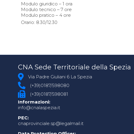
Modulo giuridico – 1 ora
Modulo tecnico – 7 ore
Modulo pratico – 4 ore
Orario: 8.30/12.30
CNA Sede Territoriale della Spezia
Via Padre Giuliani 6 La Spezia
(+39)0187/598080
(+39)0187/598081
Informazioni:
info@cnalaspezia.it
PEC:
cnaprovinciale.sp@legalmail.it
Data Protection Officer: