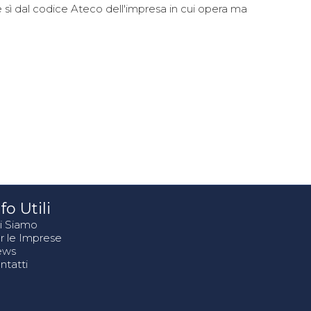
e sì dal codice Ateco dell'impresa in cui opera ma
fo Utili
i Siamo
r le Imprese
ews
ntatti