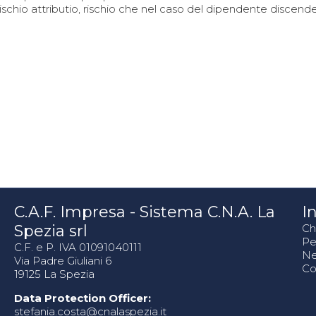
schio attributio, rischio che nel caso del dipendente discend
C.A.F. Impresa - Sistema C.N.A. La
In
Spezia srl
Ch
Pe
C.F. e P. IVA 01091040111
N
Via Padre Giuliani 6
Co
19125 La Spezia
Data Protection Officer:
stefania.costa@cnalaspezia.it