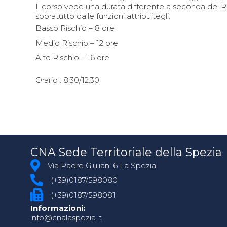
Il corso vede una durata differente a seconda del Ri
sopratutto dalle funzioni attribuitegli.
Basso Rischio – 8 ore
Medio Rischio – 12 ore
Alto Rischio – 16 ore
Orario : 8.30/12.30
CNA Sede Territoriale della Spezia
Via Padre Giuliani 6 La Spezia
(+39)0187/598080
(+39)0187/598081
Informazioni:
info@cnalaspezia.it