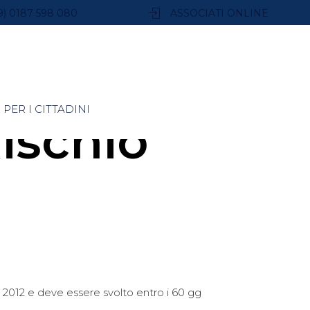
9) 0187 598 080
ASSOCIATI ONLINE
PER I CITTADINI
ischio
io 2012 e deve essere svolto entro i 60 gg