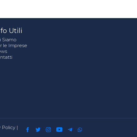
fo Utili
i Siamo
r le Imprese
ews
ntatti
 Policy
|