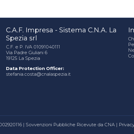
C.A.F. Impresa - Sistema C.N.A. La
In
Spezia srl
Ch
Pe
C.F. e P. IVA 01091040111
N
Via Padre Giuliani 6
Co
19125 La Spezia
Data Protection Officer:
stefania.costa@cnalaspezia.it
80002920116 |
Sovvenzioni Pubbliche Ricevute da CNA
|
Privacy