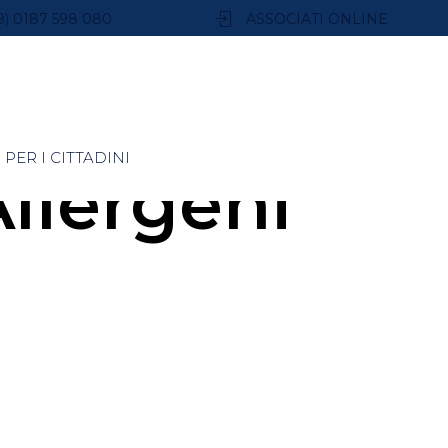
9) 0187 598 080
ASSOCIATI ONLINE
PER I CITTADINI
llergeni