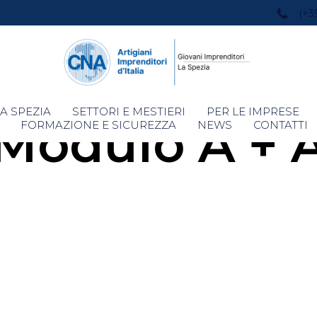
(+3
Skip
A SPEZIA
SETTORI E MESTIERI
PER LE IMPRESE
odulo A + A
to
FORMAZIONE E SICUREZZA
NEWS
CONTATTI
content