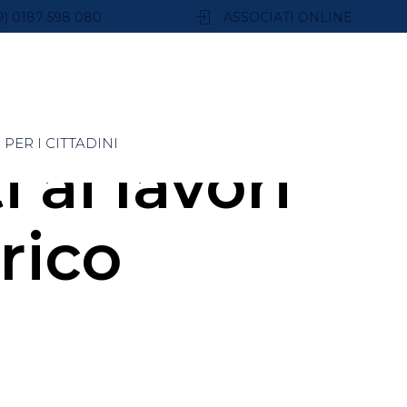
9) 0187 598 080
ASSOCIATI ONLINE
PER I CITTADINI
 ai lavori
rico