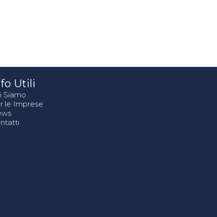
fo Utili
i Siamo
r le Imprese
ews
ntatti