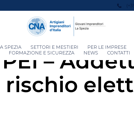
(+3
Skip
A SPEZIA
SETTORI E MESTIERI
PER LE IMPRESE
EI – Addetti
to
FORMAZIONE E SICUREZZA
NEWS
CONTATTI
content
 rischio elett