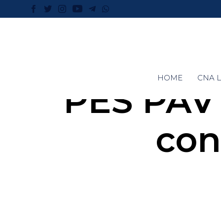
HOME
CNA L
PES PAV P
con