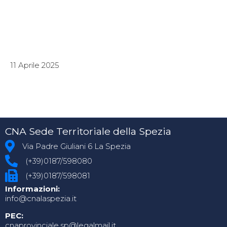
11 Aprile 2025
CNA Sede Territoriale della Spezia
Via Padre Giuliani 6 La Spezia
(+39)0187/598080
(+39)0187/598081
Informazioni:
info@cnalaspezia.it
PEC:
cnaprovinciale.sp@legalmail.it