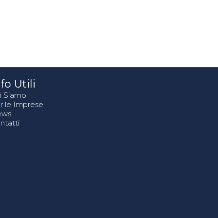
fo Utili
i Siamo
r le Imprese
ews
ntatti