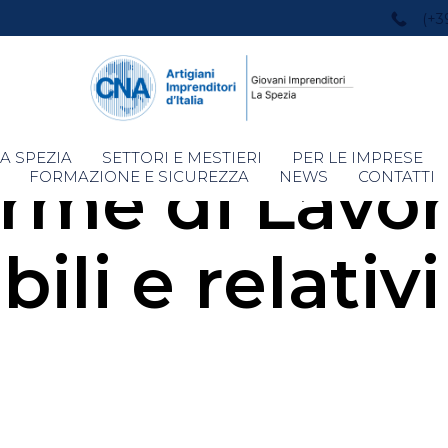
(+3
Skip
A SPEZIA
SETTORI E MESTIERI
PER LE IMPRESE
orme di Lavor
to
FORMAZIONE E SICUREZZA
NEWS
CONTATTI
content
ili e relativi