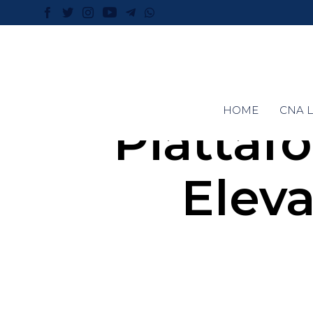
HOME
CNA L
Piattaf
Elevab