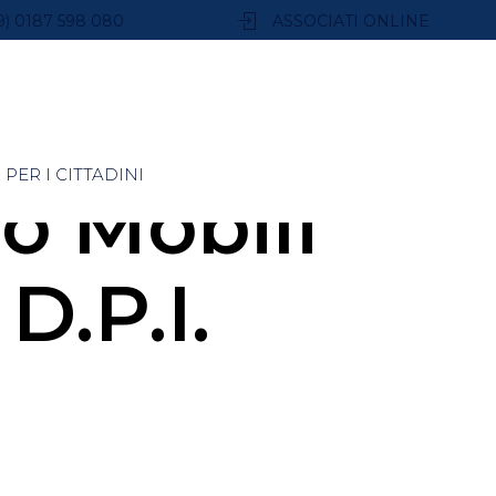
9) 0187 598 080
ASSOCIATI ONLINE
PER I CITTADINI
o Mobili
 D.P.I.