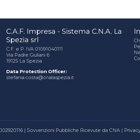
C.A.F. Impresa - Sistema C.N.A. La
In
Spezia srl
Ch
Pe
C.F. e P. IVA 01091040111
N
Via Padre Giuliani 6
Co
19125 La Spezia
Data Protection Officer:
stefania.costa@cnalaspezia.it
80002920116 |
Sovvenzioni Pubbliche Ricevute da CNA
|
Privacy