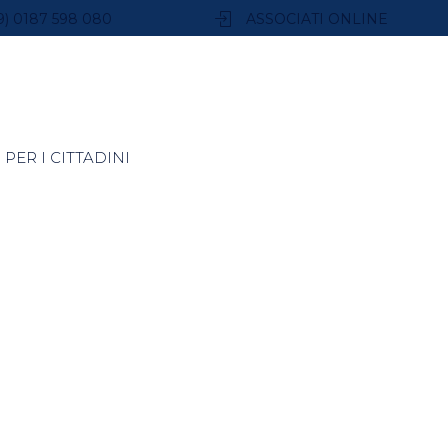
9) 0187 598 080
ASSOCIATI ONLINE
PER I CITTADINI