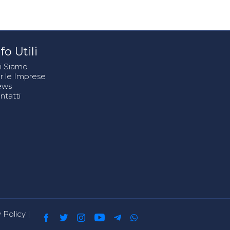
fo Utili
i Siamo
r le Imprese
ews
ntatti
 Policy
|