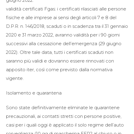
giugno 2022.
validità certificati Fgas: i certificati rilasciati alle persone
fisiche e alle imprese ai sensi degli articoli 7 e 8 del
D.P.R. n. 146/2018, scaduti o in scadenza tra il 31 gennaio
2020 e 31 marzo 2022, avranno validità per i 90 giorni
successivi alla cessazione dell’emergenza (29 giugno
2022). Oltre tale data, tutti i certificati scaduti non
saranno più validi e dovranno essere rinnovati con
apposito iter, così come previsto dalla normativa
vigente.
Isolamento e quarantena
Sono state definitivamente eliminate le quarantene
precauzionali, ai contatti stretti con persone positive,
casi per i quali oggi è applicato il solo regime dell’auto
sorveglianza (10 gg di mascherina FFP2 al chiuso o in