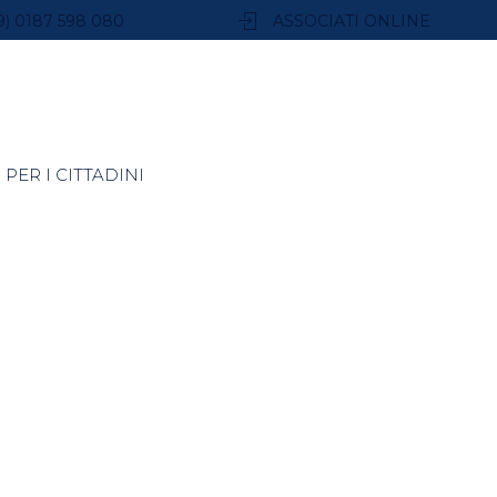
9) 0187 598 080
ASSOCIATI ONLINE
PER I CITTADINI
rmazioni –
iendale