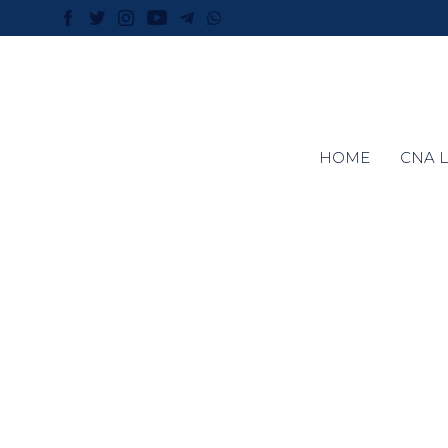
HOME
CNA L
Richiedi 
Primo 