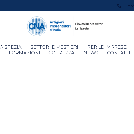
(+3
Skip
A SPEZIA
SETTORI E MESTIERI
PER LE IMPRESE
to
FORMAZIONE E SICUREZZA
NEWS
CONTATTI
content
Maggiori Info
Soccorso Az