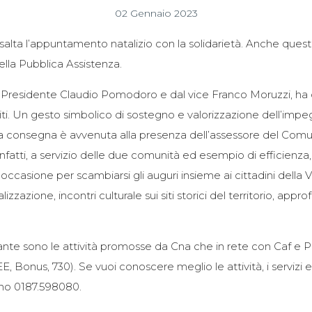
02 Gennaio 2023
ta l’appuntamento natalizio con la solidarietà. Anche quest’
 della Pubblica Assistenza.
 Presidente Claudio Pomodoro e dal vice Franco Moruzzi, ha co
liti. Un gesto simbolico di sostegno e valorizzazione dell’impe
La consegna è avvenuta alla presenza dell’assessore del Comu
tti, a servizio delle due comunità ed esempio di efficienza, sen
 occasione per scambiarsi gli auguri insieme ai cittadini della V
alizzazione, incontri culturale sui siti storici del territorio, app
ante sono le attività promosse da Cna che in rete con Caf e Pa
E, Bonus, 730). Se vuoi conoscere meglio le attività, i servizi
ono 0187.598080.