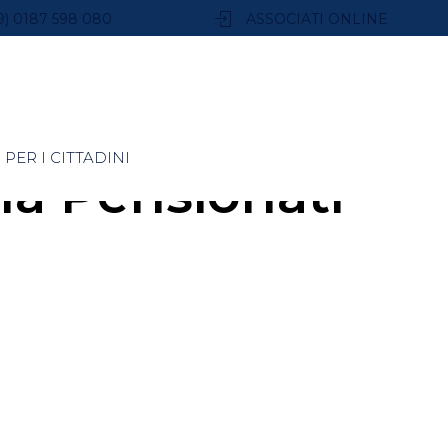
9) 0187 598 080
ASSOCIATI ONLINE
PER I CITTADINI
Cna Pensionati