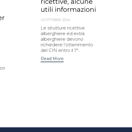
ricettive, alcune
utili informazioni
er
23 OTTOBRE 2024
Le strutture ricettive
alberghiere ed extra
alberghiere devono
richiedere l’ottenimento
del CIN entro il 1°...
Read More
ori