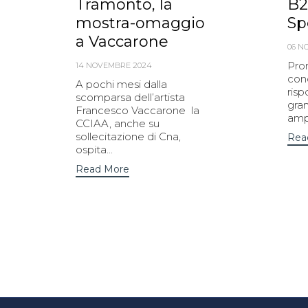
Tramonto, la
B2
mostra-omaggio
Sp
a Vaccarone
06 N
Pro
14 NOVEMBRE 2024
con
A pochi mesi dalla
risp
scomparsa dell’artista
gra
Francesco Vaccarone la
ampl
CCIAA, anche su
sollecitazione di Cna,
Rea
ospita...
Read More