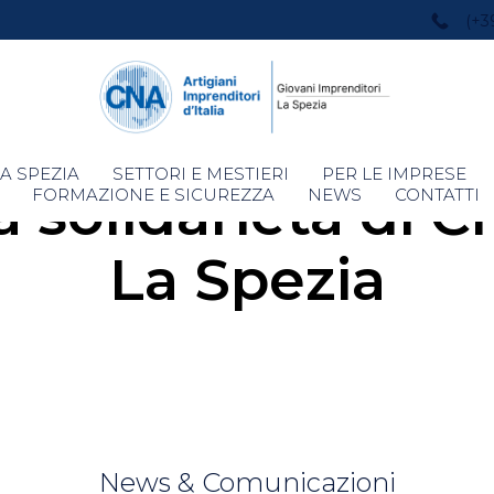
(+3
Skip
A SPEZIA
SETTORI E MESTIERI
PER LE IMPRESE
la solidarietà di 
to
FORMAZIONE E SICUREZZA
NEWS
CONTATTI
content
La Spezia
News & Comunicazioni