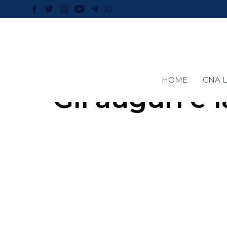
HOME
CNA L
Gli auguri e 