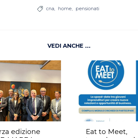
cna
home
pensionati

VEDI ANCHE ...
rza edizione
Eat to Meet,