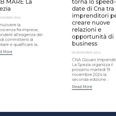
B MARE La
torna lo speed-
ezia
date di Cna tra
imprenditori p
OVEMBRE 2024
creare nuove
muovere la
relazioni e
oscenza fra imprese,
ondere all’esigenza dei
opportunità di
ndi committenti di
business
iare e qualificare la...
d More
05 NOVEMBRE 2024
CNA Giovani Imprendit
La Spezia organizza il
prossimo martedì 19
novembre 2024 la
seconda edizione...
Read More