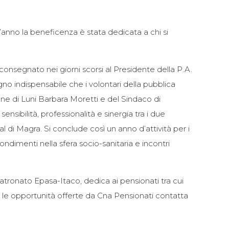
anno la beneficenza è stata dedicata a chi si
nsegnato nei giorni scorsi al Presidente della P.A.
gno indispensabile che i volontari della pubblica
ne di Luni Barbara Moretti e del Sindaco di
sibilità, professionalità e sinergia tra i due
al di Magra. Si conclude così un anno d’attività per i
rofondimenti nella sfera socio-sanitaria e incontri
tronato Epasa-Itaco, dedica ai pensionati tra cui
 e le opportunità offerte da Cna Pensionati contatta