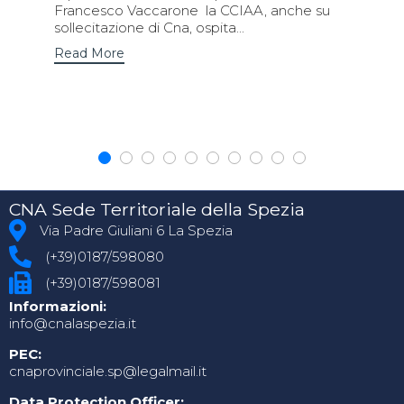
Francesco Vaccarone la CCIAA, anche su
sollecitazione di Cna, ospita...
Read More
CNA Sede Territoriale della Spezia
Via Padre Giuliani 6 La Spezia
(+39)0187/598080
(+39)0187/598081
Informazioni:
info@cnalaspezia.it
PEC:
cnaprovinciale.sp@legalmail.it
Data Protection Officer: