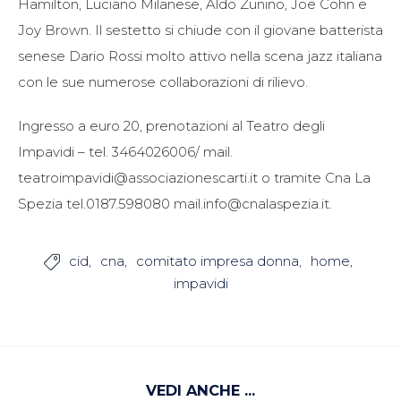
Hamilton, Luciano Milanese, Aldo Zunino, Joe Cohn e
Joy Brown. Il sestetto si chiude con il giovane batterista
senese Dario Rossi molto attivo nella scena jazz italiana
con le sue numerose collaborazioni di rilievo.
Ingresso a euro 20, prenotazioni al Teatro degli
Impavidi – tel. 3464026006/ mail.
teatroimpavidi@associazionescarti.it o tramite Cna La
Spezia tel.0187.598080 mail.info@cnalaspezia.it.
cid
cna
comitato impresa donna
home

impavidi
VEDI ANCHE ...