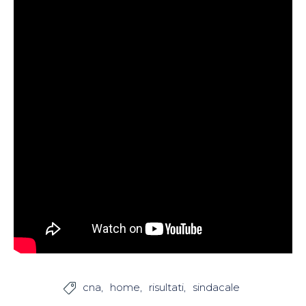
cna
home
risultati
sindacale
