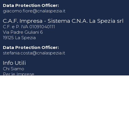
Data Protection Officer:
giacomo.fiore@cnalaspezia.it
C.A.F. Impresa - Sistema C.N.A. La Spezia srl
C.F. e P. IVA 01091040111
Via Padre Giuliani 6
19125 La Spezia
Data Protection Officer:
stefania.costa@cnalaspezia.it
Info Utili
Chi Siamo
Per le Imprese
News
Contatti
© 2021 CNA La Spezia — Tutti i diritti riservati. C.F.
80002920116 |
Sovvenzioni Pubbliche Ricevute da CNA
|
Privacy Policy
|
Credits