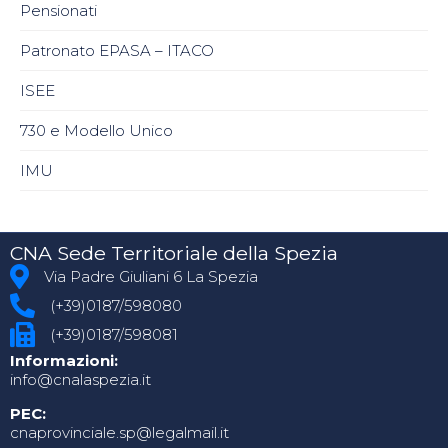
Pensionati
Patronato EPASA – ITACO
ISEE
730 e Modello Unico
IMU
CNA Sede Territoriale della Spezia
Via Padre Giuliani 6 La Spezia
(+39)0187/598080
(+39)0187/598081
Informazioni:
info@cnalaspezia.it
PEC:
cnaprovinciale.sp@legalmail.it