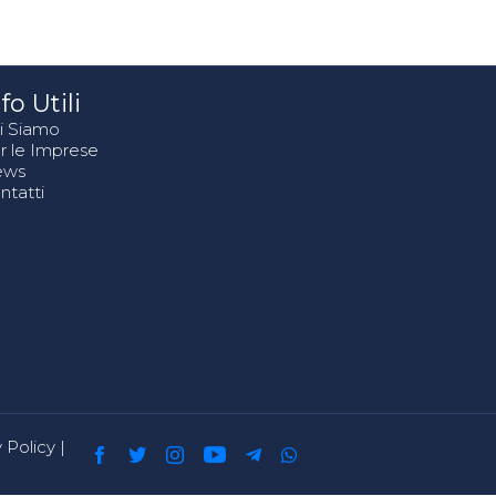
fo Utili
i Siamo
r le Imprese
ews
ntatti
 Policy
|