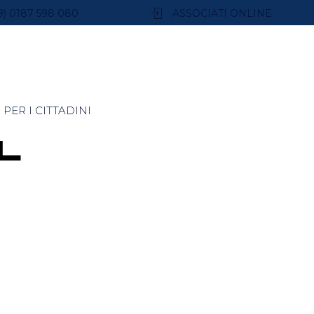
9) 0187 598 080
ASSOCIATI ONLINE
PER I CITTADINI
L