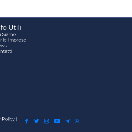
fo Utili
i Siamo
r le Imprese
ews
ntatti
 Policy
|