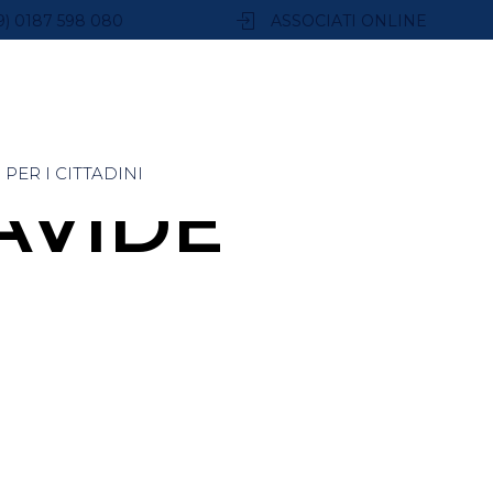
9) 0187 598 080
ASSOCIATI ONLINE
PER I CITTADINI
AVIDE