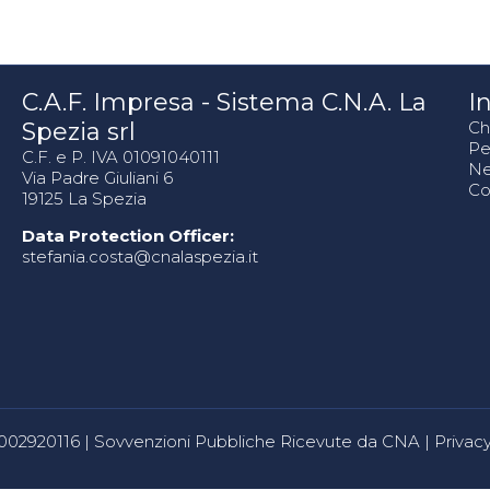
C.A.F. Impresa - Sistema C.N.A. La
In
Spezia srl
Ch
Pe
C.F. e P. IVA 01091040111
N
Via Padre Giuliani 6
Co
19125 La Spezia
Data Protection Officer:
stefania.costa@cnalaspezia.it
80002920116 |
Sovvenzioni Pubbliche Ricevute da CNA
|
Privacy