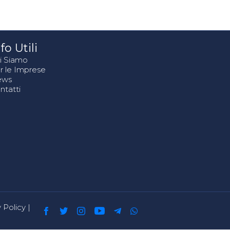
fo Utili
i Siamo
r le Imprese
ews
ntatti
 Policy
|