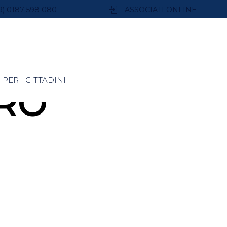
9) 0187 598 080
ASSOCIATI ONLINE
PER I CITTADINI
ERO