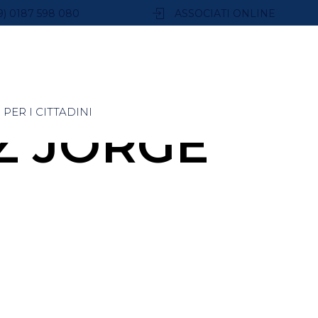
9) 0187 598 080
ASSOCIATI ONLINE
PER I CITTADINI
Z JORGE