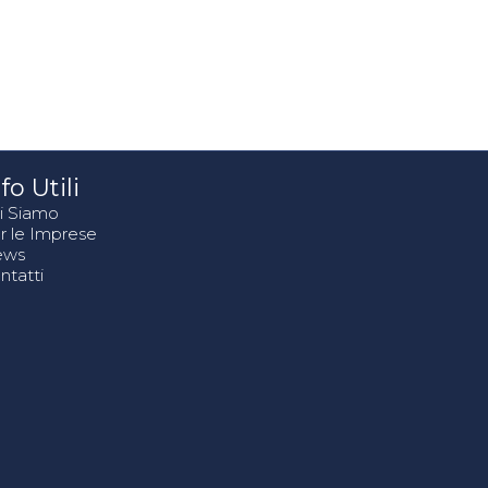
fo Utili
i Siamo
r le Imprese
ews
ntatti