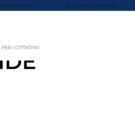
9) 0187 598 080
ASSOCIATI ONLINE
PER I CITTADINI
IDE