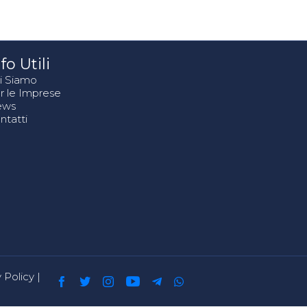
fo Utili
i Siamo
r le Imprese
ews
ntatti
 Policy
|