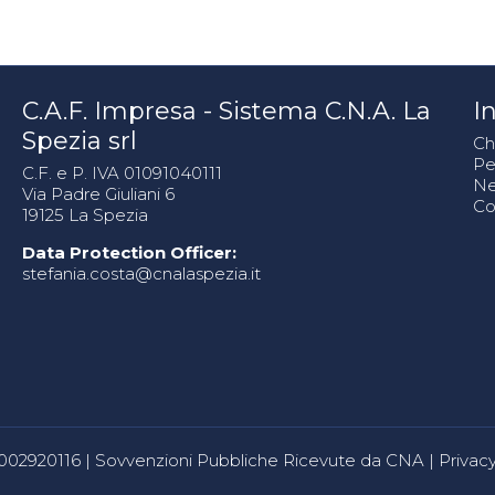
C.A.F. Impresa - Sistema C.N.A. La
In
Spezia srl
Ch
Pe
C.F. e P. IVA 01091040111
N
Via Padre Giuliani 6
Co
19125 La Spezia
Data Protection Officer:
stefania.costa@cnalaspezia.it
80002920116 |
Sovvenzioni Pubbliche Ricevute da CNA
|
Privacy