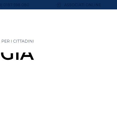
9) 0187 598 080
ASSOCIATI ONLINE
PER I CITTADINI
GIA