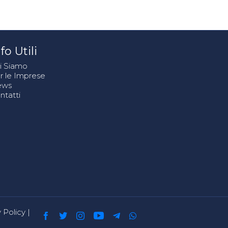
fo Utili
i Siamo
r le Imprese
ews
ntatti
 Policy
|