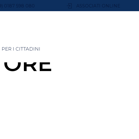
9) 0187 598 080
ASSOCIATI ONLINE
PER I CITTADINI
TORE