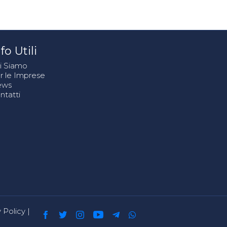
fo Utili
i Siamo
r le Imprese
ews
ntatti
 Policy
|