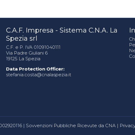
C.A.F. Impresa - Sistema C.N.A. La
In
Spezia srl
Ch
Pe
C.F. e P. IVA 01091040111
N
Via Padre Giuliani 6
Co
19125 La Spezia
Data Protection Officer:
stefania.costa@cnalaspezia.it
80002920116 |
Sovvenzioni Pubbliche Ricevute da CNA
|
Privacy